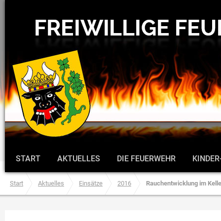
START
AKTUELLES
DIE FEUERWEHR
KINDER
Start
Aktuelles
Einsätze
2016
Rauchentwicklung im Kelle