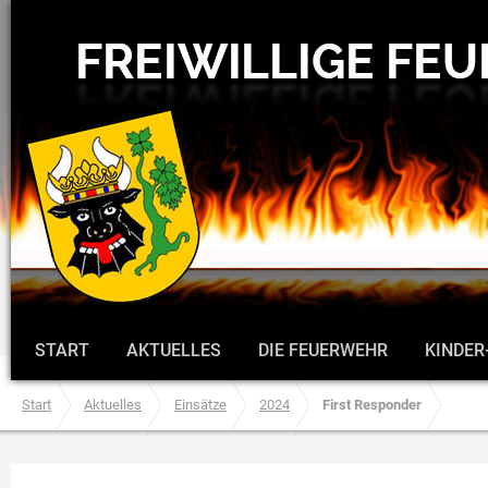
START
AKTUELLES
DIE FEUERWEHR
KINDER
Start
Aktuelles
Einsätze
2024
First Responder