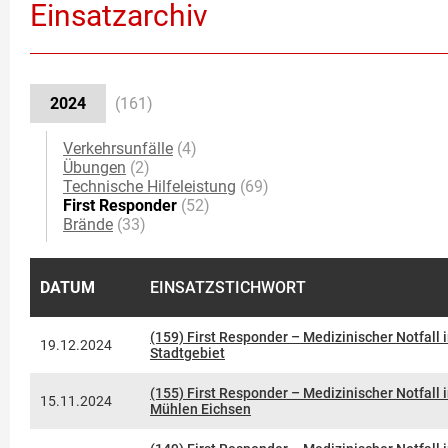
Einsatzarchiv
2024
(161)
Verkehrsunfälle
(4)
Übungen
(2)
Technische Hilfeleistung
(69)
First Responder
(52)
Brände
(33)
DATUM
EINSATZSTICHWORT
(159) First Responder – Medizinischer Notfall 
19.12.2024
Stadtgebiet
(155) First Responder – Medizinischer Notfall 
15.11.2024
Mühlen Eichsen