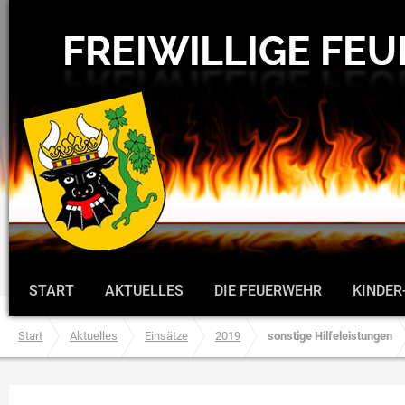
START
AKTUELLES
DIE FEUERWEHR
KINDER
Start
Aktuelles
Einsätze
2019
sonstige Hilfeleistungen